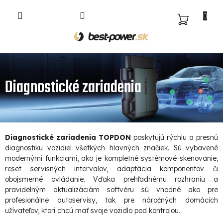
Prejsť
na
NÁKUPNÝ
obsah
KOŠÍK
Diagnostické zariadenia
Diagnostické zariadenia TOPDON
poskytujú rýchlu a presnú
diagnostiku vozidiel všetkých hlavných značiek. Sú vybavené
modernými funkciami, ako je kompletné systémové skenovanie,
reset servisných intervalov, adaptácia komponentov či
obojsmerné ovládanie. Vďaka prehľadnému rozhraniu a
pravidelným aktualizáciám softvéru sú vhodné ako pre
profesionálne autoservisy, tak pre náročných domácich
užívateľov, ktorí chcú mať svoje vozidlo pod kontrolou.