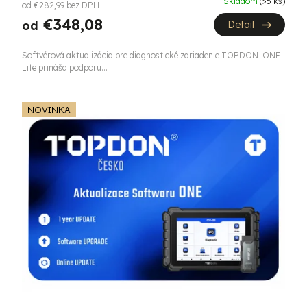
Skladom
(>5 ks)
od €282,99 bez DPH
€348,08
od
Detail
Softvérová aktualizácia pre diagnostické zariadenie TOPDON ONE
Lite prináša podporu...
NOVINKA