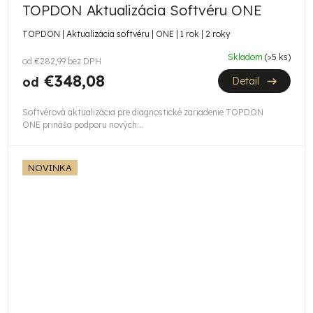
TOPDON Aktualizácia Softvéru ONE
TOPDON | Aktualizácia softvéru | ONE | 1 rok | 2 roky
Skladom
(>5 ks)
od €282,99 bez DPH
€348,08
od
Detail
Softvérová aktualizácia pre diagnostické zariadenie TOPDON
ONE prináša podporu nových...
NOVINKA