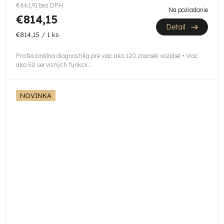
€661,91 bez DPH
M
Na požiadanie
€814,15
Detail
O
Jednotková
€814,15 / 1 ks
cena:
Profesionálna diagnostika pre viac ako 120 značiek vozidiel • Viac
ako 50 servisných funkcií...
NOVINKA