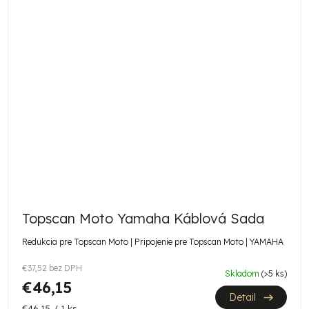
Topscan Moto Yamaha Káblová Sada
Redukcia pre Topscan Moto | Pripojenie pre Topscan Moto | YAMAHA
€37,52 bez DPH
Skladom
(>5 ks)
€46,15
Detail
Jednotková
€46,15 / 1 ks