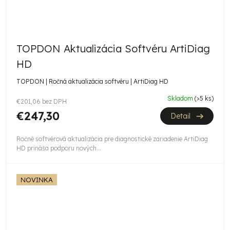
TOPDON Aktualizácia Softvéru ArtiDiag
HD
TOPDON | Ročná aktualizácia softvéru | ArtiDiag HD
Skladom
(>5 ks)
€201,06 bez DPH
€247,30
Detail
Ročné softvérová aktualizácia pre diagnostické zariadenie ArtiDiag
HD prináša podporu nových...
NOVINKA