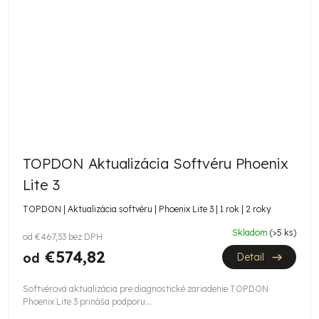
TOPDON Aktualizácia Softvéru Phoenix
Lite 3
TOPDON | Aktualizácia softvéru | Phoenix Lite 3 | 1 rok | 2 roky
Skladom
(>5 ks)
od €467,33 bez DPH
€574,82
od
Detail
Softvérová aktualizácia pre diagnostické zariadenie TOPDON
Phoenix Lite 3 prináša podporu...