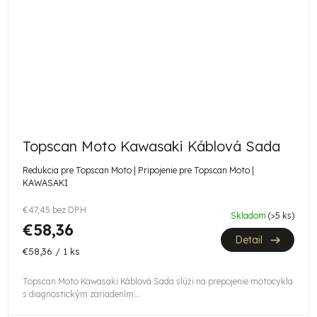
Topscan Moto Kawasaki Káblová Sada
Redukcia pre Topscan Moto | Pripojenie pre Topscan Moto |
KAWASAKI
€47,45 bez DPH
Skladom
(>5 ks)
€58,36
Detail
Jednotková
€58,36 / 1 ks
cena:
Topscan Moto Kawasaki Káblová Sada slúži na prepojenie motocykla
s diagnostickým zariadením...