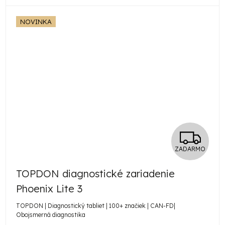
NOVINKA
Z
ZADARMO
A
TOPDON diagnostické zariadenie
D
Phoenix Lite 3
A
TOPDON | Diagnostický tabliet | 100+ značiek | CAN-FD|
Obojsmerná diagnostika
R