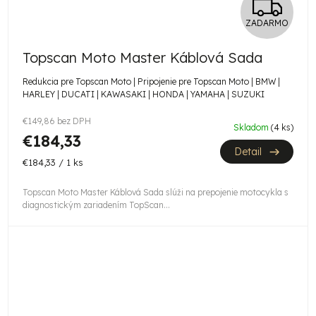
Z
ZADARMO
A
Topscan Moto Master Káblová Sada
D
Redukcia pre Topscan Moto | Pripojenie pre Topscan Moto | BMW |
A
HARLEY | DUCATI | KAWASAKI | HONDA | YAMAHA | SUZUKI
R
€149,86 bez DPH
Skladom
(4 ks)
€184,33
M
Detail
Jednotková
€184,33 / 1 ks
cena:
O
Topscan Moto Master Káblová Sada slúži na prepojenie motocykla s
diagnostickým zariadením TopScan...