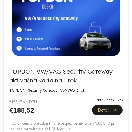
p
i
r
s
o
p
d
r
u
o
k
d
t
u
o
TOPDON VW/VAG Security Gateway -
k
v
aktivačná karta na 1 rok
t
TOPDON | Security Gateway | VW/VAG | 1 rok
o
Na sklade
(5 ks)
v
€153,27 bez DPH
€188,52
Detail
Ročná licencia pre odomknutie bezpečnostnej brány VAG SFD pri
podporovaných vozidlách Volkswagen,...