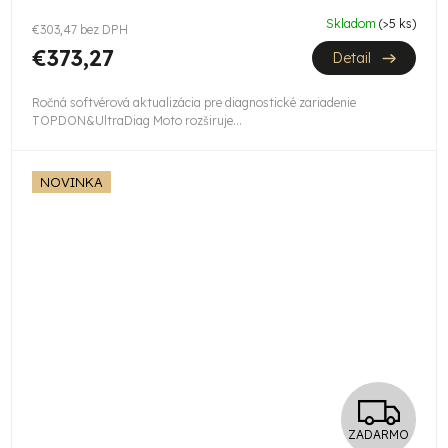
Skladom
(>5 ks)
€303,47 bez DPH
€373,27
Detail
Ročná softvérová aktualizácia pre diagnostické zariadenie
TOPDON&UltraDiag Moto rozširuje...
NOVINKA
Z
ZADARMO