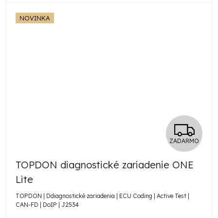
NOVINKA
Z
ZADARMO
A
TOPDON diagnostické zariadenie ONE
D
Lite
A
TOPDON | Ddiagnostické zariadenia | ECU Coding | Active Test |
CAN-FD | DoIP | J2534
R