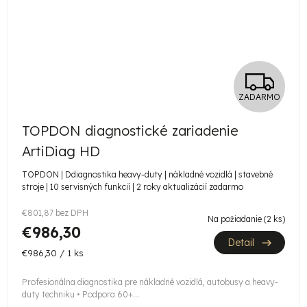
Z
ZADARMO
A
TOPDON diagnostické zariadenie
D
ArtiDiag HD
A
TOPDON | Ddiagnostika heavy-duty | nákladné vozidlá | stavebné
stroje | 10 servisných funkcií | 2 roky aktualizácií zadarmo
R
€801,87 bez DPH
M
Na požiadanie
(2 ks)
€986,30
Detail
O
Jednotková
€986,30 / 1 ks
cena:
Profesionálna diagnostika pre nákladné vozidlá, autobusy a heavy-
duty techniku • Podpora 60+...