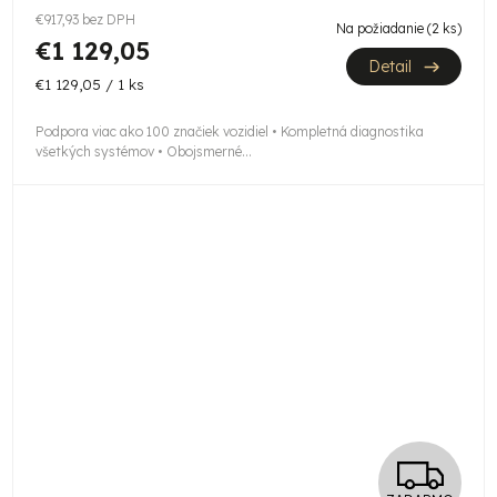
€917,93 bez DPH
M
Na požiadanie
(2 ks)
€1 129,05
Detail
O
Jednotková
€1 129,05 / 1 ks
cena:
Podpora viac ako 100 značiek vozidiel • Kompletná diagnostika
všetkých systémov • Obojsmerné...
Z