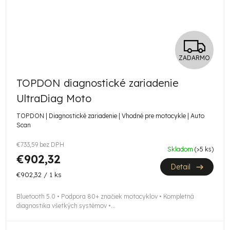
Z
ZADARMO
A
TOPDON diagnostické zariadenie
D
UltraDiag Moto
A
TOPDON | Diagnostické zariadenie | Vhodné pre motocykle | Auto
Scan
R
€733,59 bez DPH
M
Skladom
(>5 ks)
€902,32
Detail
O
Jednotková
€902,32 / 1 ks
cena:
Bluetooth 5.0 • Podpora 80+ značiek motocyklov • Kompletná
diagnostika všetkých systémov •...