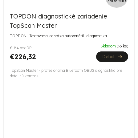
ZADARMO
A
TOPDON diagnostické zariadenie
D
TopScan Master
A
TOPDON | Testovacia jednotka autobatérií | diagnostika
R
Skladom
(>5 ks)
€184 bez DPH
M
€226,32
Detail
O
TopScan Master - profesionálna Bluetooth OBD2 diagnostika pre
detailnú kontrolu...