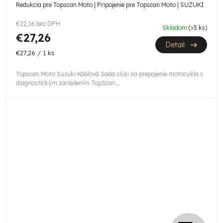
Redukcia pre Topscan Moto | Pripojenie pre Topscan Moto | SUZUKI
€22,16 bez DPH
Skladom
(>5 ks)
€27,26
Detail
Jednotková
€27,26 / 1 ks
cena:
Topscan Moto Suzuki Káblová Sada slúži na prepojenie motocykla s
diagnostickým zariadením TopScan...