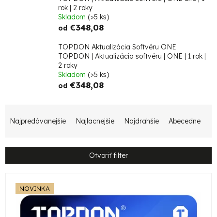
rok | 2 roky
Skladom
(>5 ks)
€348,08
od
TOPDON Aktualizácia Softvéru ONE
TOPDON | Aktualizácia softvéru | ONE | 1 rok |
2 roky
Skladom
(>5 ks)
€348,08
od
R
Najpredávanejšie
Najlacnejšie
Najdrahšie
Abecedne
a
d
e
Otvoriť filter
n
V
i
NOVINKA
ý
e
p