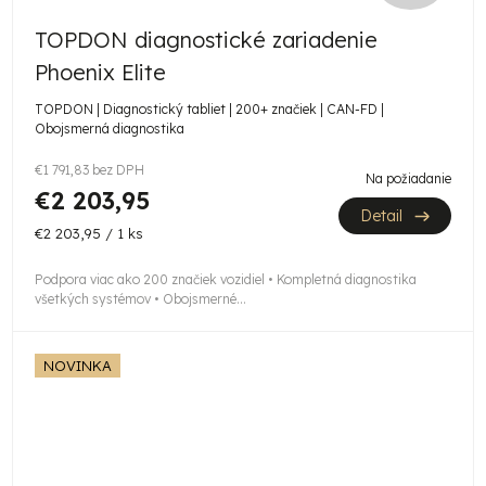
A
TOPDON diagnostické zariadenie
D
Phoenix Elite
A
TOPDON | Diagnostický tabliet | 200+ značiek | CAN-FD |
Obojsmerná diagnostika
R
€1 791,83 bez DPH
M
Na požiadanie
€2 203,95
Detail
O
Jednotková
€2 203,95 / 1 ks
cena:
Podpora viac ako 200 značiek vozidiel • Kompletná diagnostika
všetkých systémov • Obojsmerné...
NOVINKA