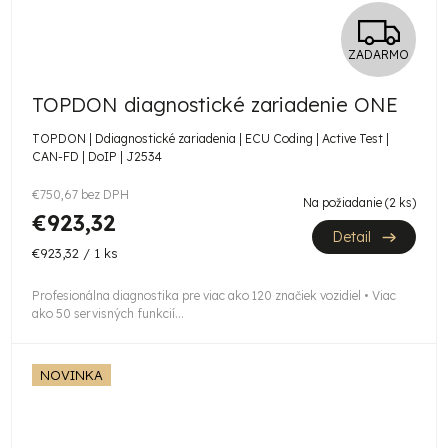
Z
ZADARMO
A
TOPDON diagnostické zariadenie ONE
D
TOPDON | Ddiagnostické zariadenia | ECU Coding | Active Test |
A
CAN-FD | DoIP | J2534
R
€750,67 bez DPH
Na požiadanie
(2 ks)
€923,32
M
Detail
Jednotková
€923,32 / 1 ks
cena:
O
Profesionálna diagnostika pre viac ako 120 značiek vozidiel • Viac
ako 50 servisných funkcií...
NOVINKA