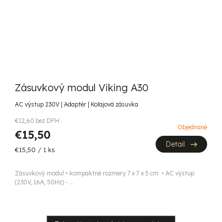
Zásuvkový modul Viking A30
AC výstup 230V | Adaptér | Koľajová zásuvka
€12,60 bez DPH
Objednané
€15,50
Detail
Jednotková
€15,50 / 1 ks
cena:
Zásuvkový modul • kompaktné rozmery 7 x 7 x 5 cm • AC výstup
(230V, 16A, 50Hz) - ...