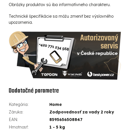
Obrázky produktov sú iba informatívneho charakteru.
Technické špecifikácie sa môžu zmeniť bez výslovného
upozornenia.
Dodatočné parametre
Kategória
:
Home
Záruka
:
Zodpovednosť za vady 2 roky
EAN
:
8595656508847
Hmotnosť
:
1 - 5 kg