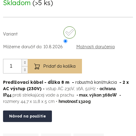
Skladom
(>5 ks)
Variant
Môžeme doručiť do:
10.8.2026
Možnosti doručenia
Pridať do košíka
Predlžovací kábel -
dĺžka 8 m
-
robustná konštrukcia
-
2 x
AC výstup (230V)
-
vstup AC 230V, 16A, 50Hz •
ochrana
IP44
proti striekajúcej vode a prachu
• max. výkon 3680W
-
rozmery 44,7 x 11,8 x 5 cm •
hmotnosť 1320g
Návod na použitie