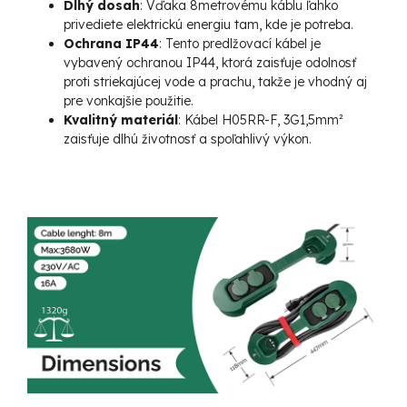
Dlhý dosah
: Vďaka 8metrovému káblu ľahko
privediete elektrickú energiu tam, kde je potreba.
Ochrana IP44
: Tento predlžovací kábel je
vybavený ochranou IP44, ktorá zaisťuje odolnosť
proti striekajúcej vode a prachu, takže je vhodný aj
pre vonkajšie použitie.
Kvalitný materiál
: Kábel H05RR-F, 3G1,5mm²
zaisťuje dlhú životnosť a spoľahlivý výkon.