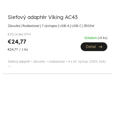
Sieťový adaptér Viking AC43
Zásuvka | Rozbočovač | 7 výstupov | USB-A | USB-C | 3500W
€20,14 bez DPH
Skladom
(>5 ks)
€24,77
Detail
Jednotková
€24,77 / 1 ks
cena:
Sieťový adaptér • zásuvka • rozbočovač • 4 x AC výstup (230V, 16A)
•...