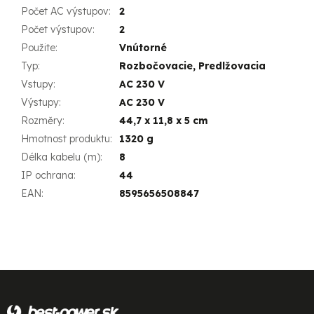
Počet AC výstupov
:
2
Počet výstupov
:
2
Použite
:
Vnútorné
Typ
:
Rozbočovacie, Predlžovacia
Vstupy
:
AC 230 V
Výstupy
:
AC 230 V
Rozměry
:
44,7 x 11,8 x 5 cm
Hmotnost produktu
:
1320 g
Délka kabelu (m)
:
8
IP ochrana
:
44
EAN
:
8595656508847
Z
á