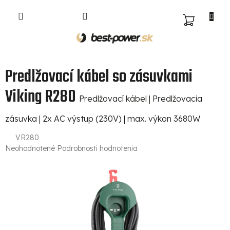
Prejsť
na
NÁKUPNÝ
obsah
KOŠÍK
Predlžovací kábel so zásuvkami
Viking R280
Predlžovací kábel | Predlžovacia
zásuvka | 2x AC výstup (230V) | max. výkon 3680W
VR280
Priemerné
Neohodnotené
Podrobnosti hodnotenia
hodnotenie
produktu
je
0,0
z
5
hviezdičiek.