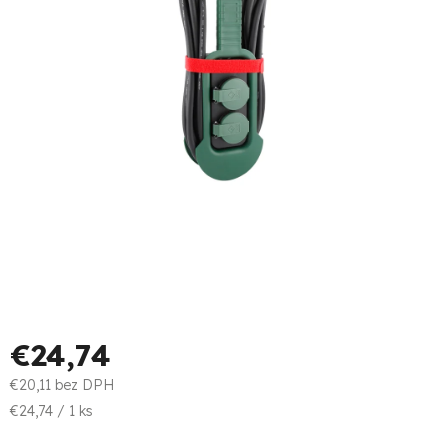
€24,74
€20,11 bez DPH
Jednotková
€24,74 / 1 ks
cena: