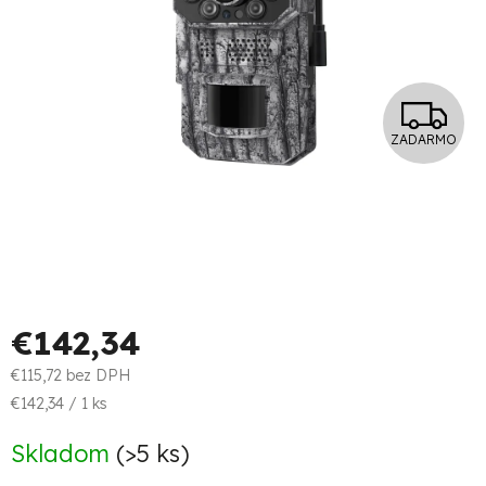
Z
ZADARMO
A
D
A
R
M
€142,34
O
€115,72 bez DPH
Jednotková
€142,34 / 1 ks
cena:
Skladom
(>5 ks)