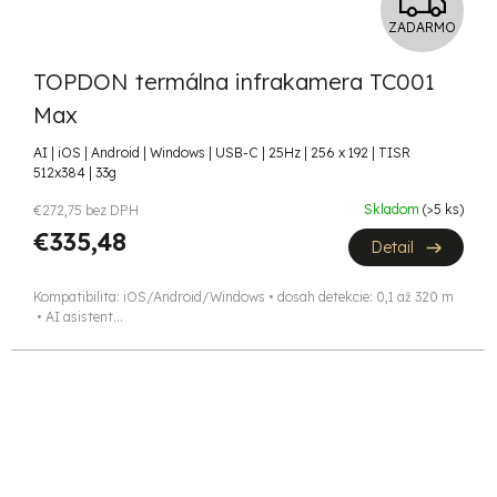
Z
ZADARMO
A
TOPDON termálna infrakamera TC001
D
Max
A
AI | iOS | Android | Windows | USB-C | 25Hz | 256 x 192 | TISR
512x384 | 33g
R
Skladom
(>5 ks)
€272,75 bez DPH
M
€335,48
Detail
O
Kompatibilita: iOS/Android/Windows • dosah detekcie: 0,1 až 320 m
• AI asistent...