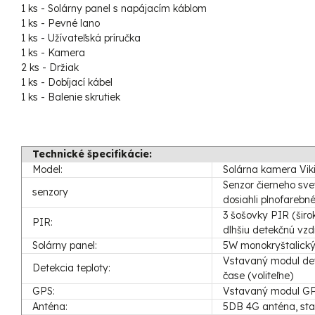
1 ks - Solárny panel s napájacím káblom
1 ks - Pevné lano
1 ks - Užívateľská príručka
1 ks - Kamera
2 ks - Držiak
1 ks - Dobíjací kábel
1 ks - Balenie skrutiek
Technické špecifikácie:
Model:
Solárna kamera Vi
Senzor čierneho sve
senzory
dosiahli plnofarebn
3 šošovky PIR (širo
PIR:
dlhšiu detekčnú vzdi
Solárny panel:
5W monokryštalický
Vstavaný modul dete
Detekcia teploty:
čase (voliteľne)
GPS:
Vstavaný modul GPS
Anténa:
5DB 4G anténa, stab