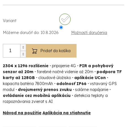
Variant
Môžeme doručiť do:
10.8.2026
Možnosti doručenia
Pridať do košíka
2304 x 1296 rozlíšenie ⋅
pripojenie 4G
⋅ PIR a pohybový
senzor až 20m ⋅
farebné nočné videnie až 20m
⋅ podpora TF
karty až 128GB ⋅
cloudové úložisko
⋅ aplikácie UCon ⋅
kapacita batéria 7800mAh
⋅ odolnosť IP66 ⋅
vstavaný GPS
modul
⋅ dvojsmerný prenos zvuku ⋅
solárne napájanie
⋅
ovládanie cez mobilnú aplikáciu ⋅
detekcia teploty a
rozpoznávania zvierat s AI
Návod na použitie
Aplikácia na stiahnutie