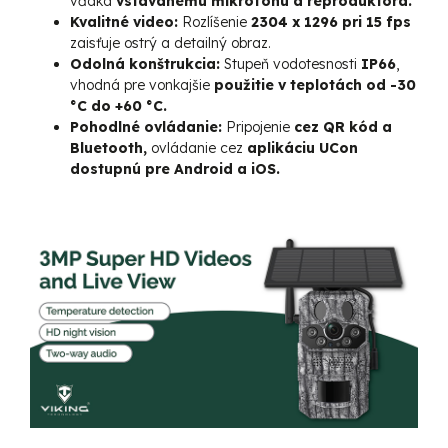
vďaka
vstavanému mikrofónu a reproduktora.
Kvalitné video:
Rozlíšenie
2304 x 1296 pri 15 fps
zaisťuje ostrý a detailný obraz.
Odolná konštrukcia:
Stupeň vodotesnosti
IP66
,
vhodná pre vonkajšie
použitie v teplotách od -30
°C do +60 °C.
Pohodlné ovládanie:
Pripojenie
cez QR kód a
Bluetooth,
ovládanie cez
aplikáciu UCon
dostupnú pre Android a iOS.