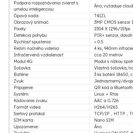
Podpora rozpoznávania zvierat s
Áno, vyžaduje cloud
umelou inteligenciou:
Čipová sada:
T41ZL
Obrazový snímač:
3MP CMOS senzor 1
Pixely:
2304 X 1296/15fps
Detekcia pohybu:
PIR+ senzor, dosah
Rýchlosť spustenia:
< 0.5
Režim nočného videnia:
4 ks, 940nm infračer
Infračervená vzdialenosť:
cca 20 metrov
Modul 4G:
Modul s nízkou spot
Šošovka:
Vlastná šošovka, h
Batérie:
3 ks batérií 18650,
Zvuk:
Jednosmerný/dvojs
Pripojenie:
QR kód a Bluetooth
Systém:
Linux + Rtos
Kódovanie zvuku:
AAC a G.726
Formát videa:
H264/H265
Sieťový protokol:
TCP/IP，HTTP，
SIM karta:
Nano SIM
Upozornenie:
Áno