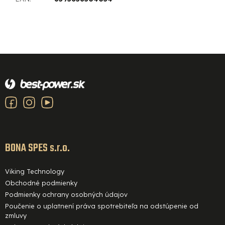
Z
á
p
ä
t
i
BONA SPES s.r.o.
e
Viking Technology
Obchodné podmienky
Podmienky ochrany osobných údajov
Poučenie o uplatnení práva spotrebiteľa na odstúpenie od
zmluvy