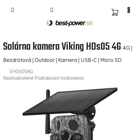
Prejsť
na
NÁKUPNÝ
obsah
KOŠÍK
Solárna kamera Viking HDs05 4G
4G |
Bezdrôtová | Outdoor | Kamera | USB-C | Micro SD
VHDS054G
Priemerné
Neohodnotené
Podrobnosti hodnotenia
hodnotenie
produktu
je
0,0
z
5
hviezdičiek.