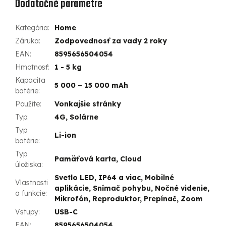
Dodatočné parametre
Kategória
:
Home
Záruka
:
Zodpovednosť za vady 2 roky
EAN
:
8595656504054
Hmotnosť
:
1 - 5 kg
Kapacita
5 000 – 15 000 mAh
batérie
:
Použite
:
Vonkajšie stránky
Typ
:
4G, Solárne
Typ
Li-ion
batérie
:
Typ
Pamäťová karta, Cloud
úložiska
:
Svetlo LED, IP64 a viac, Mobilné
Vlastnosti
aplikácie, Snímač pohybu, Nočné videnie,
a funkcie
:
Mikrofón, Reproduktor, Prepínač, Zoom
Vstupy
:
USB-C
EAN
:
8595656504054