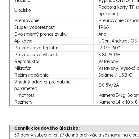
Tlačidlá:
Vypínač ON/OFF, tl
Podpora karty TF (a
Úložisko:
aplikácie)
Prehrávanie:
Prehrávanie zoznam
Stupeň vodotesnosti:
IP66
Dvojsmerný prenos zvuku:
Áno
Aplikácia:
UCon, Android, iOS
Prevádzková teplota:
-30°~+60°
Prevádzková vlhkosť:
≤ 80 % RH
Reproduktor:
Vstavaný
Mikrofón:
Vstavaný, Vysoká ci
Režim napájania:
Solárne / USB-C
Vhodný adaptér pre nabitie -
DC 5V/2A
parameter:
Hmotnosť:
Kamera 341g, Solár
Rozmery:
Kamera 14 x 10 x 8 
Cenník cloudového úložiska:
30 denný subscription (7 denná archivácia záznamu na clou