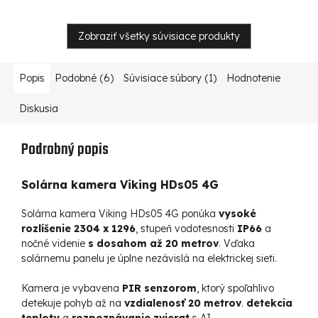
Zobraziť všetky súvisiace produkty
Popis
Podobné (6)
Súvisiace súbory (1)
Hodnotenie
Diskusia
Podrobný popis
Solárna kamera Viking HDs05 4G
Solárna kamera Viking HDs05 4G ponúka
vysoké
rozlíšenie
2304 x 1296
, stupeň vodotesnosti
IP66
a
nočné videnie
s dosahom až 20 metrov
. Vďaka
solárnemu panelu je úplne nezávislá na elektrickej sieti.
Kamera je vybavena
PIR senzorom
, ktorý spoľahlivo
detekuje pohyb až na
vzdialenosť 20 metrov
.
detekcia
teploty
a
rozpoznávanie zvierat
s AI.