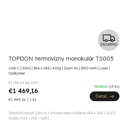
Z
ZADARMO
A
TOPDON termovízny monokulár TS005
D
USB-C | 50Hz | 384 x 288 | 400g | Zoom 8x | 3300 mAh | Laser |
A
Diaľkomer
R
€1 194,44 bez DPH
Skladom
(>5 ks)
€1 469,16
M
Detail
Jednotková
€1 469,16 / 1 ks
cena:
O
Detekčný dosah 1280 m • infračervené rozlíšenie 384 × 288 • OLED
displej 1024 × 768 • výdrž...