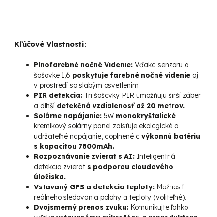
Kľúčové Vlastnosti:
Plnofarebné nočné Videnie:
Vďaka senzoru a
šošovke 1,6
poskytuje farebné nočné videnie
aj
v prostredí so slabým osvetlením.
PIR detekcia:
Tri šošovky PIR umožňujú širší záber
a dlhší
detekčná vzdialenosť až 20 metrov.
Solárne napájanie:
5W
monokryštalické
kremíkový solárny panel zaisťuje ekologické a
udržateľné napájanie, doplnené o
výkonnú batériu
s kapacitou 7800mAh.
Rozpoznávanie zvierat s AI:
Inteligentná
detekcia zvierat
s podporou cloudového
úložiska.
Vstavaný GPS a detekcia teploty:
Možnosť
reálneho sledovania polohy a teploty (voliteľné).
Dvojsmerný prenos zvuku:
Komunikujte ľahko