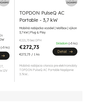
A
A
ADARMO
ZADARMO
D
D
TOPDON PulseQ AC
A
A
Portable - 3,7 kW
R
R
M
M
Mobilná nabíjačka vozidiel | Wallbox | výkon
O
O
3,7 kW | Plug & Play
 s
00W
€221,73 bez DPH
Skladom
(>5 ks)
€272,73
m
(>5 ks)
Detail
Jednotková
€272,73 / 1 ks
cena:
Mobilná nabíjacia stanica pre elektromobily
ET,
TOPDON PulseQ AC Portable Napájanie
re 12V
3.7kW...