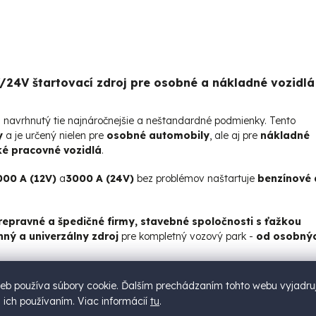
24V štartovací zdroj pre osobné a nákladné vozidlá
oj navrhnutý tie najnáročnejšie a neštandardné podmienky. Tento
y
a je určený nielen pre
osobné automobily
, ale aj pre
nákladné
ké pracovné vozidlá
.
00 A (12V)
a
3000 A (24V)
bez problémov naštartuje
benzínové 
repravné a špedičné firmy, stavebné spoločnosti s ťažkou
ný a univerzálny zdroj
pre kompletný vozový park -
od osobný
eb používa súbory cookie. Ďalším prechádzaním tohto webu vyjadru
s ich používaním. Viac informácií
tu
.