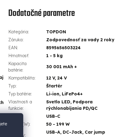
Dodatočné parametre
Kategória
:
TOPDON
Záruka
:
Zodpovednosť za vady 2 roky
EAN
:
8595656503224
Hmotnosť
:
1 - 5 kg
Kapacita
30 001 mAh +
batérie
:
aj
Kompatibilita
:
12 V, 24 V
Typ
:
Štartér
Typ batérie
:
Li-ion, LiFePo4+
Vlastnosti a
Svetlo LED, Podpora
ch
funkcie
:
rýchlonabíjania PD/QC
Vstupy
:
USB-C
jete
Výkon (W)
:
50 - 199 W
USB-A, DC-Jack, Car jump
Výstupy
: