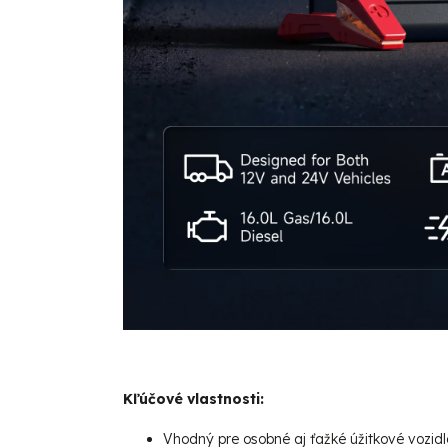
Kľúčové vlastnosti:
Vhodný pre osobné aj ťažké úžitkové vozid