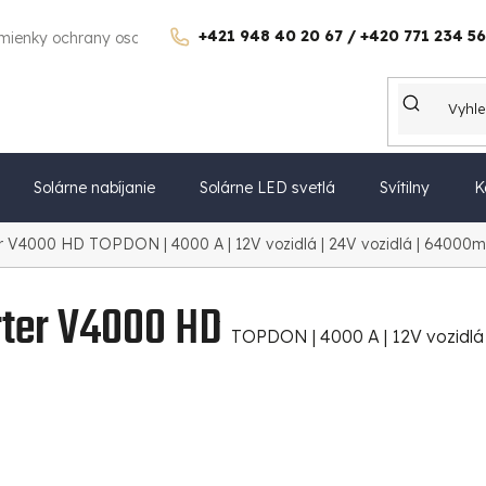
+421 948 40 20 67 / +420 771 234 56
mienky ochrany osobných údajov
Poučenie o uplatnení práva spo
Solárne nabíjanie
Solárne LED svetlá
Svítilny
K
er V4000 HD
TOPDON | 4000 A | 12V vozidlá | 24V vozidlá | 64000mAh |
rter V4000 HD
TOPDON | 4000 A | 12V vozidlá |