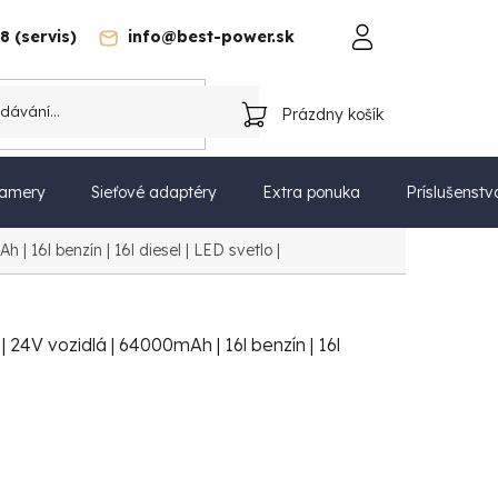
8 (servis)
info@best-power.sk
trebiteľa na odstúpenie od zmluvy
Ochrana osobných údajov
Prázdny košík
NÁKUPNÝ
KOŠÍK
amery
Sieťové adaptéry
Extra ponuka
Príslušenstv
 16l benzín | 16l diesel | LED svetlo |
 24V vozidlá | 64000mAh | 16l benzín | 16l