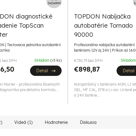
A
ZADARMO
Z
D
DON diagnostické
TOPDON Nabíjačka
A
iadenie TopScan
autobatérie Tornado
R
M
ter
90000
O
 | Testovacia jednotka autobatérií
Profesionálna nabíjačka autobatérií |
ostika
batériami 12V aj 24V | Príkon až 16
Skladom
(>5 ks)
Sklado
5 bez DPH
€730,79 bez DPH
6,50
€898,87
Detail
Detail
n Master - profesionálna Bluetooth
Kompatibilný s batériami AGM, LI W
agnostika pre detailnú kontrolu...
GEL, MF CAL, EFB a Li-ion. Určené p
a 24V batérie...
2)
Videá (1)
Hodnotenie
Diskusia