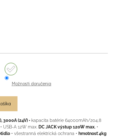
Možnosti doručenia
košíka
, 3000A (24V) •
kapacita batérie 64000mAh/204,8
)
• USB-A 12W max.
DC JACK výstup 120W max.
•
tidlo
• všestranná elektrická ochrana •
hmotnosť 4kg