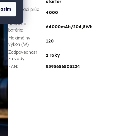
starter
lasím
Štartovací prúd
4000
(A)
:
Kapacita
64000mAh/204,8Wh
batérie
:
Maximálny
120
výkon (W)
:
Zodpovednosť
2 roky
za vady
:
EAN
:
8595656503224