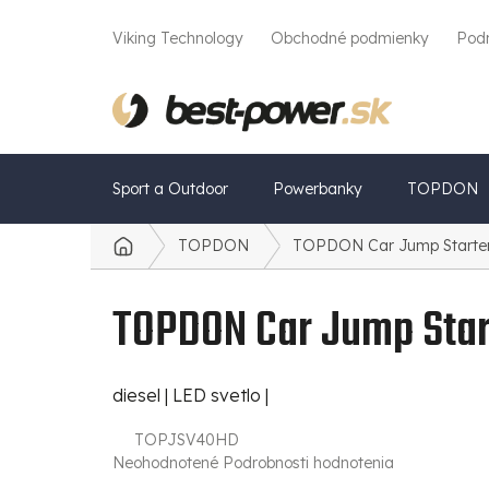
Prejsť
na
Viking Technology
Obchodné podmienky
Pod
obsah
Sport a Outdoor
Powerbanky
TOPDON
TOPDON
TOPDON Car Jump Start
Domov
TOPDON Car Jump Sta
diesel | LED svetlo |
TOPJSV40HD
Priemerné
Neohodnotené
Podrobnosti hodnotenia
hodnotenie