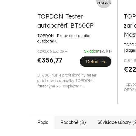
A
ZADARMO
D
TOPDON Tester
TOP
A
autobatérií BT600P
zar
R
M
Mas
TOPDON | Testovacia jednotka
O
autobatériu
TOPDON
| diagn
Skladom
(>5 ks)
€290,06 bez DPH
€356,77
€184,1
Detail
€22
BT600 Plus je profesionálny tester
autobatérií od značky TOPDON s
TopSca
farebnými 3,5" displejom a...
OBD2 di
Popis
Podobné (8)
Súvisiace súbory (