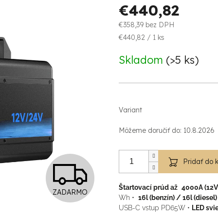
€440,82
€358,39 bez DPH
Jednotková
€440,82 / 1 ks
cena:
Skladom
(>5 ks)
Variant
Môžeme doručiť do:
10.8.2026
Z
Pridať do 
Štartovací prúd až
4000A (12V)
ZADARMO
A
Wh •
16l (benzín) / 16l (diesel
USB-C vstup PD65W •
LED svie