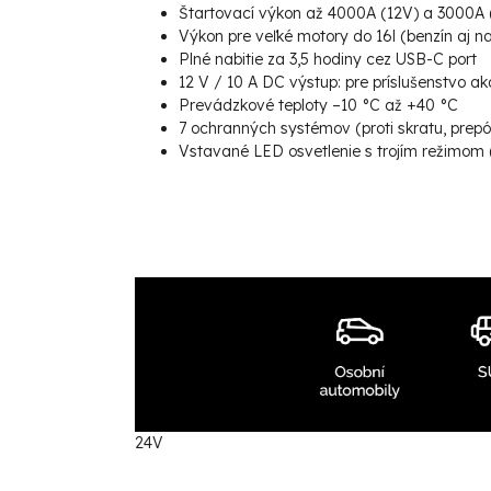
Štartovací výkon až 4000A (12V) a 3000A 
Výkon pre veľké motory do 16l (benzín aj na
Plné nabitie za 3,5 hodiny cez USB-C port
12 V / 10 A DC výstup: pre príslušenstvo ako
Prevádzkové teploty –10 °C až +40 °C
7 ochranných systémov (proti skratu, prepól
Vstavané LED osvetlenie s trojím režimom (
24V