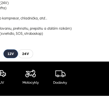
(24V)
fta)
 kompresor, chladnička, atď...
ovaniu, prehriatiu, prepätiu a ďalším rizikám)
svietidlo, SOS, stroboskop)
12V
24V