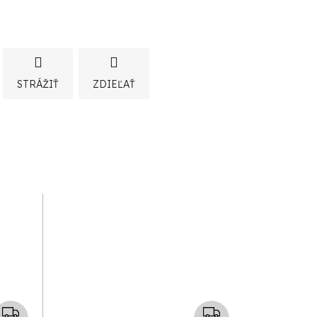
STRÁŽIŤ
ZDIEĽAŤ
Z
Z