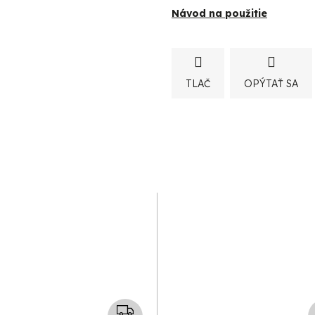
Návod na použitie
D
A
TLAČ
OPÝTAŤ SA
R
M
O
Z