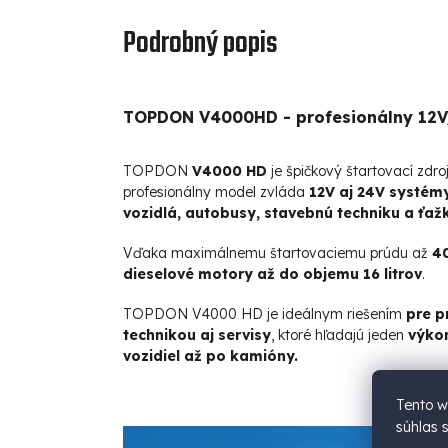
Podrobný popis
TOPDON V4000HD - profesionálny 12V/
TOPDON
V4000 HD
je špičkový štartovací zdr
profesionálny model zvláda
12V aj 24V systém
vozidlá, autobusy, stavebnú techniku a ťaž
Vďaka maximálnemu štartovaciemu prúdu až
40
dieselové motory až do objemu 16 litrov
.
TOPDON V4000 HD je ideálnym riešením
pre p
technikou aj servisy
, ktoré hľadajú jeden
výkon
vozidiel až po kamióny.
Tento w
súhlas 