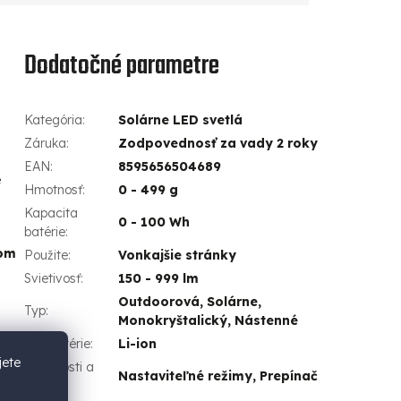
Dodatočné parametre
Kategória
:
Solárne LED svetlá
Záruka
:
Zodpovednosť za vady 2 roky
EAN
:
8595656504689
é
Hmotnosť
:
0 - 499 g
Kapacita
0 - 100 Wh
batérie
:
om
Použite
:
Vonkajšie stránky
Svietivosť
:
150 - 999 lm
Outdoorová, Solárne,
Typ
:
Monokryštalický, Nástenné
Typ batérie
:
Li-ion
jete
Vlastnosti a
Nastaviteľné režimy, Prepínač
funkcie
: