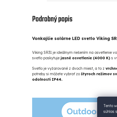
Podrobný popis
Vonkajšie solárne LED svetlo Viking SR
Viking SR31 je ideálnym riešením na osvetlenie v
svetlo poskytuje
jasné osvetlenie (4000 K)
s v
Svetlo je vyžarované z dvoch miest, a to z
vrchn
potreby si môžete vybrať zo
štyroch režimov sv
odolnosti IP44.
Tento w
súhlas 