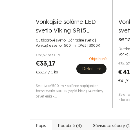
Vonkajšie solárne LED
Vonk
svetlo Viking SR15L
sve
sen
Outdoorové svetlo | Záhradné svetlo |
Vonkajšie svetlo | 500 lm | IP65 | 3000K
Outdoor
Vonkajš
€26,97 bez DPH
Objednané
€33,17
€34,07
Detail
€41
Jednotková
€33,17 / 1 ks
cena:
Jedno
€41,91
Svietivosť 500 lm • solárne napájanie •
cena:
farba svetla 3000K (teplá biela) •4 režimy
Svietiv
osvetlenia •...
• farba
Popis
Podobné (4)
Súvisiace súbory (1