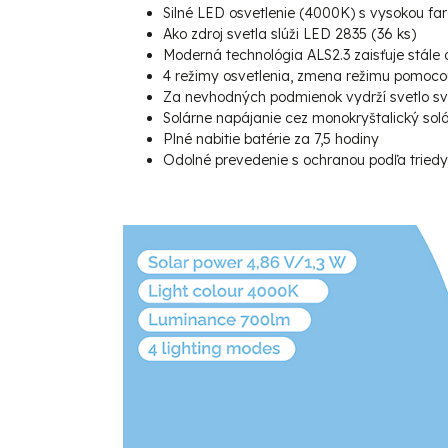
Silné LED osvetlenie (4000K) s vysokou fa
Ako zdroj svetla slúži LED 2835 (36 ks)
Moderná technológia ALS2.3 zaisťuje stále 
4 režimy osvetlenia, zmena režimu pomocou
Za nevhodných podmienok vydrží svetlo sviet
Solárne napájanie cez monokryštalický sol
Plné nabitie batérie za 7,5 hodiny
Odolné prevedenie s ochranou podľa tried