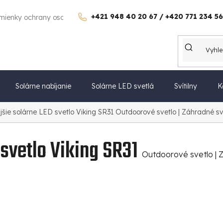
+421 948 40 20 67 / +420 771 234 56
mienky ochrany osobných údajov
Poučenie o uplatnení práva spo
Solárne nabíjanie
Solárne LED svetlá
Svítilny
K
jšie solárne LED svetlo Viking SR31
Outdoorové svetlo | Záhradné svet
 svetlo Viking SR31
Outdoorové svetlo | Zá