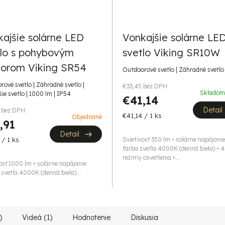
ajšie solárne LED
Vonkajšie solárne LE
tlo s pohybovým
svetlo Viking SR10W
zorom Viking SR54
Outdoorové svetlo | Záhradné svetlo 
ové svetlo | Záhradné svetlo |
€33,45 bez DPH
Sklado
ie svetlo | 1000 lm | IP54
€41,14
Detail
 bez DPH
Jednotková
€41,14 / 1 ks
Objednané
,91
cena:
Detail
tková
 / 1 ks
Svietivosť 350 lm • solárne napájanie
farba svetla 4000K (denná biela) • 4
režimy osvetlenia •...
osť 1000 lm • solárne napájanie
 svetla 4000K (denná biela)...
)
Videá (1)
Hodnotenie
Diskusia