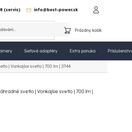
8 (servis)
info@best-power.sk
trebiteľa na odstúpenie od zmluvy
Ochrana osobných údajov
Prázdny košík
NÁKUPNÝ
KOŠÍK
amery
Sieťové adaptéry
Extra ponuka
Príslušenstv
lo | Vonkajšie svetlo | 700 lm | IP44
hradné svetlo | Vonkajšie svetlo | 700 lm |