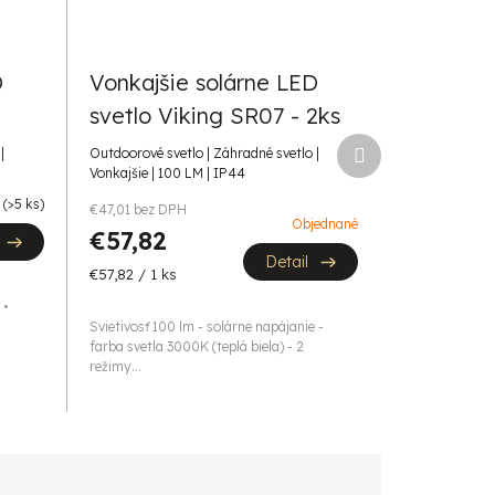
D
Vonkajšie solárne LED
svetlo Viking SR07 - 2ks
Ďalší
|
Outdoorové svetlo | Záhradné svetlo |
produkt
Vonkajšie | 100 LM | IP44
m
(>5 ks)
€47,01 bez DPH
Objednané
€57,82
Detail
Jednotková
€57,82 / 1 ks
cena:
 •
Svietivosť 100 lm - solárne napájanie -
farba svetla 3000K (teplá biela) - 2
režimy...