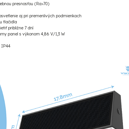
rebnou presnosťou (Ra>70)
osvetlenie aj pri premenlivých podmienkach
 tlačidla
iť približne 7 dní
árny panel s výkonom 4,86 V/1,3 W
y IP44