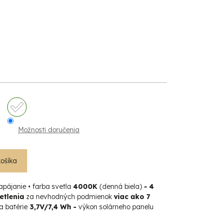
Možnosti doručenia
košíka
apájanie • farba svetla
4000K
(denná biela)
-
4
etlenia
za nevhodných podmienok
viac ako 7
a batérie
3,7V/7,4 Wh
-
výkon solárneho panelu