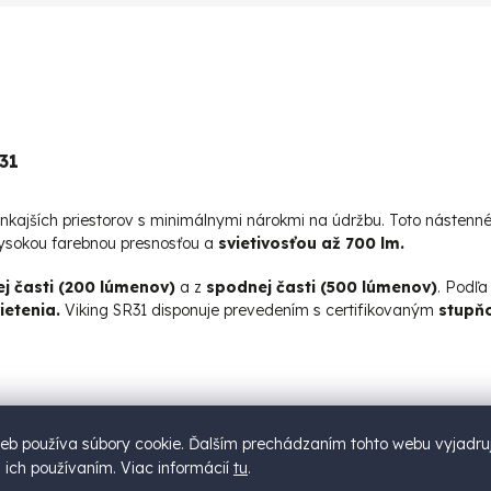
31
onkajších priestorov s minimálnymi nárokmi na údržbu. Toto nástenn
ysokou farebnou presnosťou a
svietivosťou až 700 lm.
ej časti (200 lúmenov)
a z
spodnej časti (500 lúmenov)
. Podľa
ietenia.
Viking SR31 disponuje prevedením s certifikovaným
stupň
eb používa súbory cookie. Ďalším prechádzaním tohto webu vyjadru
s ich používaním. Viac informácií
tu
.