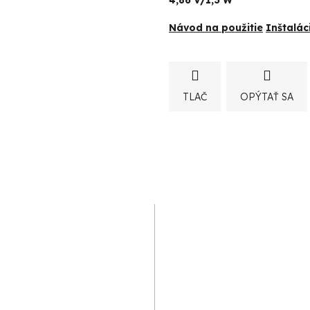
4,86 V/1,3 W
Návod na použitie
Inštalác
TLAČ
OPÝTAŤ SA