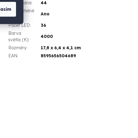
IP ochrana
:
44
lasím
Nastavitelné
Ano
režimy
:
Počet LED
:
36
Barva
4000
světla (K)
:
Rozměry
:
17,8 x 6,4 x 4,1 cm
EAN
:
8595656504689