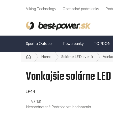
Prejsť
na
Viking Technology
Obchodné podmienky
Pod
obsah
Sport a Outdoor
Powerbanky
TOPDON
Home
Solárne LED svetlá
Vonka
Domov
Vonkajšie solárne LED
IP44
VSR31
Priemerné
Neohodnotené
Podrobnosti hodnotenia
hodnotenie