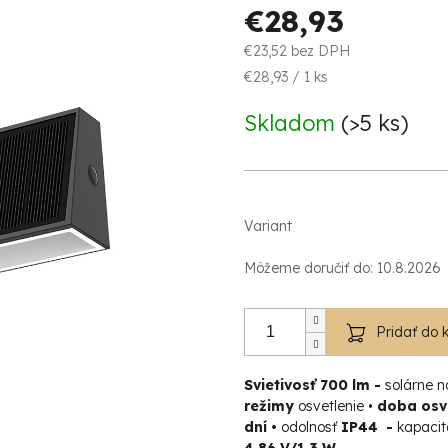
€28,93
€23,52 bez DPH
Jednotková
€28,93 / 1 ks
cena:
Skladom
(>5 ks)
Variant
Môžeme doručiť do:
10.8.2026
Pridať do 
Svietivosť 700 lm
-
solárne n
režimy
osvetlenie •
doba osv
dní •
odolnosť
IP44
-
kapacit